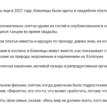
ась еще в 2021 году, близнецы были одеты в свадебное пла
оложительно снятое одним из гостей и опубликованное в с
хся танцем во время свадьбы.
 платье невесты и идущую по проходу, держа знак, на ко
тами в хосписе, и близнецы живут вместе, как показывает
ами на природе, мороженым и наряжением на Хэллоуин.
, включая кишечник, мочевой пузырь и репродуктивные орга
льном фильме, снятом, когда девочкам было подростками, 
нив: «Вероятно, это что-то, что может сработать, потому ч
ь свои семьи, сказав: «Весь мир не должен знать, кого м