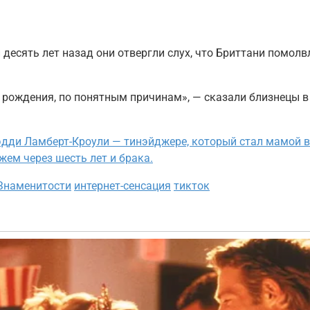
 десять лет назад они отвергли слух, что Бриттани помолв
ождения, по понятным причинам», — сказали близнецы в 
дди Ламберт-Кроули — тинэйджере, который стал мамой в 1
жем через шесть лет и брака.
Знаменитости
интернет-сенсация
тикток