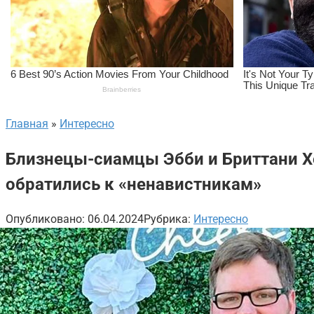
Главная
»
Интересно
Близнецы-сиамцы Эбби и Бриттани Хе
обратились к «ненавистникам»
Опубликовано:
06.04.2024
Рубрика:
Интересно