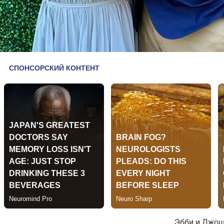
Эбби и Джош 